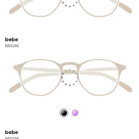
bebe
BB5248
bebe
BB5249