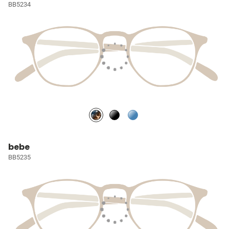
BB5234
bebe
BB5235