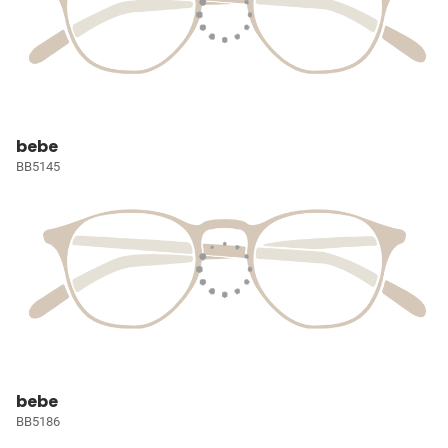
bebe
BB5145
bebe
BB5186