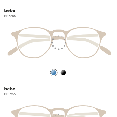
bebe
BB5255
bebe
BB5256