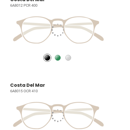
6A8012 PCR 400
Costa Del Mar
6A8015 OCR 410